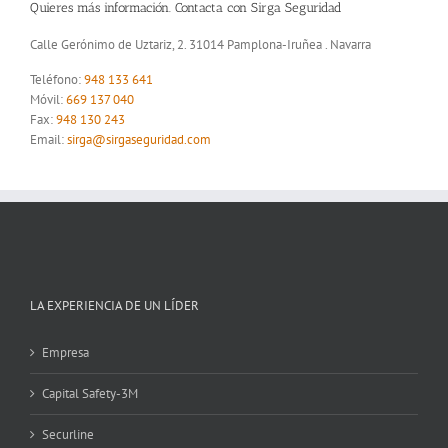
Quieres más información. Contacta con Sirga Seguridad
Calle Gerónimo de Uztariz, 2. 31014 Pamplona-Iruñea . Navarra
Teléfono:
948 133 641
Móvil:
669 137 040
Fax:
948 130 243
Email:
sirga@sirgaseguridad.com
LA EXPERIENCIA DE UN LÍDER
Empresa
Capital Safety-3M
Securline