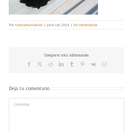
Por
ncencomunicacion
|
junio 1st, 2016
|
Sin comentarios
Comparte esta información
Facebook
X
Reddit
LinkedIn
Tumblr
Pinterest
Vk
Correo
electrónico
Deja tu comentario
Comentar