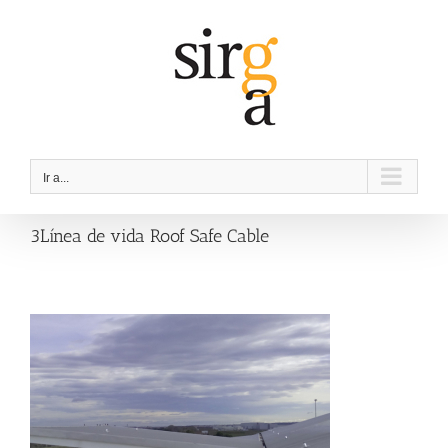
Saltar
al
contenido
Ir a...
3Línea de vida Roof Safe Cable