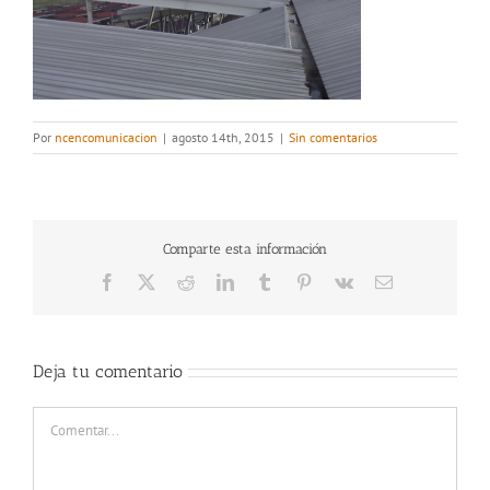
Por
ncencomunicacion
|
agosto 14th, 2015
|
Sin comentarios
Comparte esta información
Facebook
X
Reddit
LinkedIn
Tumblr
Pinterest
Vk
Correo
electrónico
Deja tu comentario
Comentar