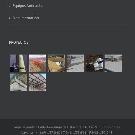
Equipos Anticaídas
Documentación
PROYECTOS
Sirga Seguridad. Calle Gerónimo de Uztariz, 2 31014 Pamplona-Iruñea .
Navarra | M. 669 137 040 | T.948 133 641 | F.948 130 243 |