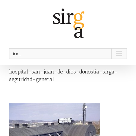
Saltar
al
contenido
Ir a...
hospital-san-juan-de-dios-donostia-sirga-
seguridad-general