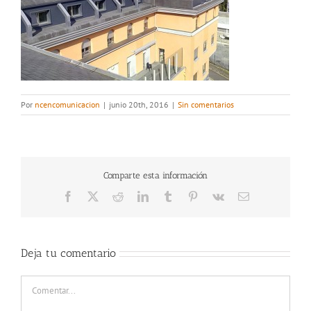
Por
ncencomunicacion
|
junio 20th, 2016
|
Sin comentarios
Comparte esta información
Facebook
X
Reddit
LinkedIn
Tumblr
Pinterest
Vk
Correo
electrónico
Deja tu comentario
Comentar