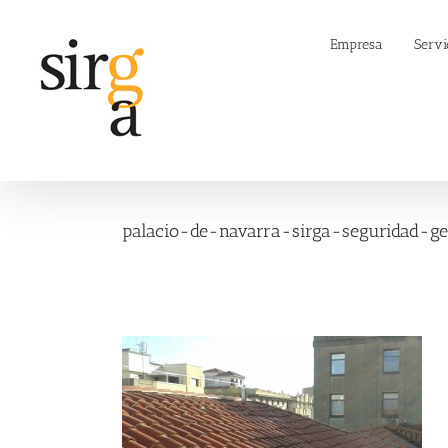
Saltar
al
Empresa
Servi
contenido
palacio-de-navarra-sirga-seguridad-g