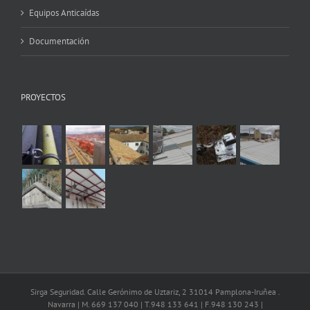
Equipos Anticaídas
Documentación
PROYECTOS
Sirga Seguridad. Calle Gerónimo de Uztariz, 2 31014 Pamplona-Iruñea .
Navarra | M. 669 137 040 | T.948 133 641 | F.948 130 243 |