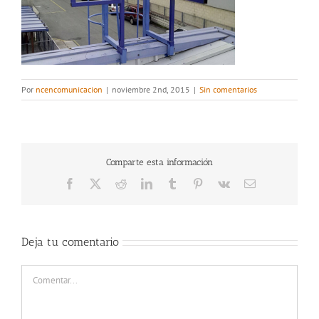
Por
ncencomunicacion
|
noviembre 2nd, 2015
|
Sin comentarios
Comparte esta información
Facebook
X
Reddit
LinkedIn
Tumblr
Pinterest
Vk
Correo
electrónico
Deja tu comentario
Comentar