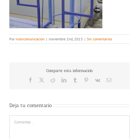
Por
ncencomunicacion
|
noviembre 2nd, 2015
|
Sin comentarios
Comparte esta información
Facebook
X
Reddit
LinkedIn
Tumblr
Pinterest
Vk
Correo
electrónico
Deja tu comentario
Comentar