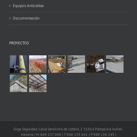
Equipos Anticaídas
Documentación
PROYECTOS
Sirga Seguridad. Calle Gerónimo de Uztariz, 2 31014 Pamplona-Iruñea .
Navarra | M. 669 137 040 | T.948 133 641 | F.948 130 243 |